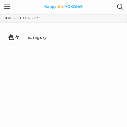
ホーム
モモ日記
色々
色々
– category –