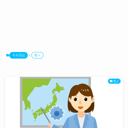
モモ日記
色々
色々