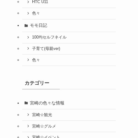
HTC U11
色々
モモ日記
100均セルフネイル
子育て(母親ver)
色々
カテゴリー
宮崎の色々な情報
宮崎☆観光
宮崎☆グルメ
宮崎☆イベント