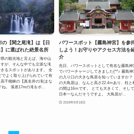
市の【関之尾滝】は【日
パワースポット【霧島神宮】を参
選】に選ばれた絶景名所
しよう！お守りやアクセス方法を
介
崎県の観光地と言えば、海や山
ますが、そんな中でも立派な滝
先日、パワースポットとして有名な霧島神
きるスポットがあります。 全
でパワーチャージしてきました(^^♪ 霧島神
どでよく取り上げられていて有
の入り口の大きな鳥居を知っていますか？
高千穂峡の【真名井の滝(まな
の大鳥居は、なんと高さ22.4ｍあり、柱と
ね。 落差17mの滝をボ...
の間は16ｍです。 とても大きくて、そし
日本一なんだそうですよ。 大鳥居が...
2018年9月18日