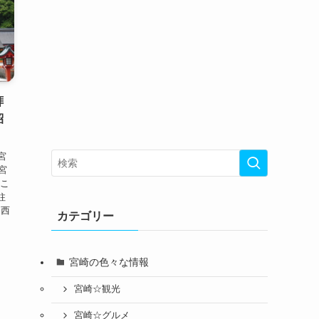
拝
紹
宮
宮
 こ
柱
て西
カテゴリー
宮崎の色々な情報
宮崎☆観光
宮崎☆グルメ