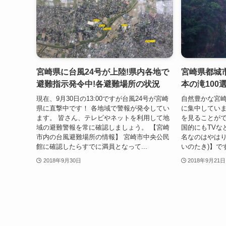
宮崎県に台風24号が上陸!県内各地で
宮崎県都城
避難指示発令中!各避難場所の状況
本の滝100
現在、9月30日の13:00ですが台風24号が宮崎
自然豊かな宮
県に直撃中です！ 各地域で警報が発令してい
に集中してい
ます。 皆さん、テレビやネットを利用して地
を見ることがで
域の避難警報を常に確認しましょう。 【宮崎
国的にもTVな
市内の台風避難場所の情報】 宮崎市中央公民
名なのはやはり
館に確認したらすでに満員となって...
いのたき)】です
2018年9月30日
2018年9月21日