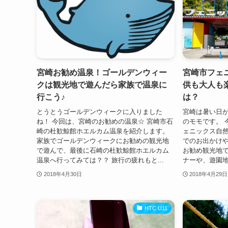
宮崎お勧め温泉！ゴールデンウィー
宮崎市フェ
クは観光地で遊んだら家族で温泉に
供も大人も
行こう♪
は？
とうとうゴールデンウィークに入りました
宮崎は暑い日が
ね！ 今回は、宮崎のお勧めの温泉☆ 宮崎市石
のモモです。 
崎の杜歓鯨館ホエルカム温泉を紹介します。
ェニックス自然
家族でゴールデンウィークにお勧めの観光地
でのお出かけ
で遊んで、最後に石崎の杜歓鯨館ホエルカム
お勧め観光地で
温泉へ行ってみては？？ 旅行の疲れもと...
ナーや、遊園地
2018年4月30日
2018年4月29日
HTC U11