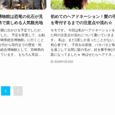
博物館は恐竜の化石が見
初めてのヘアドネーション！髪の
料で楽しめる人気観光地
を寄付するまでの注意点や流れ☆
公園に出かける予定でしたが、
モモです。 今回は私がヘアドネーション
した。 予定を変更して、お勧
た時の注意点や流れについて書いていきま
宮崎県総合博物館』に行くこと
す。 私は、まだ1度しか送ったことがない
古代から現代までの歴史・民
初心者です。 子供を出産後、バタバタと
の総合博物館として、宮崎県内
を過ごしてる間に髪の毛が、好き勝手伸び
ています。 もちろん常設...
題になってましたｗ 伸ばせたらヘアドネ...
2018年4月16日
1
2