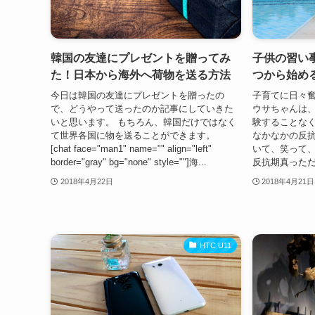
韓国の友達にプレゼントを贈ってみ
子供の習い
た！日本から海外へ荷物を送る方法
つから始め
今日は韓国の友達にプレゼントを贈ったの
子育てに日々奮
で、どうやって送ったのか記事にしていきた
ウサちゃんは、
いと思います。 もちろん、韓国だけではなく
験することなく
て世界各国に物を送ることができます。
なかなかの反
[chat face="man1" name="" align="left"
いて、笑って、
border="gray" bg="none" style=""]海...
反抗期真っただ
2018年4月22日
2018年4月21日
HTC U11