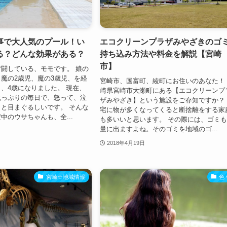
事で大人気のプール！い
エコクリーンプラザみやざきのゴ
る？どんな効果がある？
持ち込み方法や料金を解説【宮崎
市】
闘している、モモです。 娘の
魔の2歳児、魔の3歳児、を経
宮崎市、国富町、綾町にお住いのあなた！
、4歳になりました。 現在、
崎県宮崎市大瀬町にある【エコクリーンプ
抗っぷりの毎日で、怒って、泣
ザみやざき】という施設をご存知ですか？
と目まぐるしいです。 そんな
宅に物が多くなってくると断捨離をする家
中のウサちゃんも、全...
も多いいと思います。 その際には、ゴミ
量に出ますよね。そのゴミを地域のゴ...
2018年4月19日
宮崎☆地域情報
色