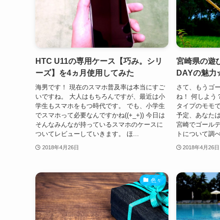
HTC U11の専用ケース【巧み。シリ
宮崎県の遊
ーズ】を4ヵ月使用してみた
DAYの魅力
海男です！ 現在のスマホ普及率は本当にすご
さて、もうゴ
いですね。 大人はもちろんですが、最近は小
ね！ 何しよう
学生もスマホをもつ時代です。 でも、小学生
タイプのモモです
でスマホって必要なんですかね((+_+)) 今日は
予定、あなたは
そんなみんなが持っているスマホのケースに
宮崎でゴール
ついてレビューしていきます。 ほ...
トについて調べて
2018年4月26日
2018年4月26日
色々