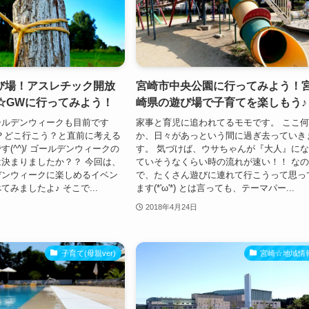
び場！アスレチック開放
宮崎市中央公園に行ってみよう！
☆GWに行ってみよう！
崎県の遊び場で子育てを楽しもう♪
ールデンウィークも目前です
家事と育児に追われてるモモです。 ここ
？どこ行こう？と直前に考える
か、日々があっという間に過ぎ去っていき
(^^)/ ゴールデンウィークの
す。 気づけば、ウサちゃんが『大人』に
決まりましたか？？ 今回は、
ていそうなくらい時の流れが速い！！ な
デンウィークに楽しめるイベン
で、たくさん遊びに連れて行こうって思っ
みましたよ♪ そこで...
ます(*'ω'*) とは言っても、テーマパー...
2018年4月24日
子育て(母親ver)
宮崎☆地域情