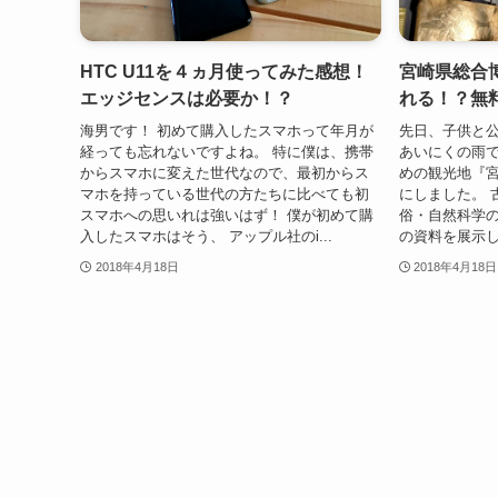
HTC U11を４ヵ月使ってみた感想！
宮崎県総合
エッジセンスは必要か！？
れる！？無
海男です！ 初めて購入したスマホって年月が
先日、子供と
経っても忘れないですよね。 特に僕は、携帯
あいにくの雨で
からスマホに変えた世代なので、最初からス
めの観光地『
マホを持っている世代の方たちに比べても初
にしました。 
スマホへの思いれは強いはず！ 僕が初めて購
俗・自然科学
入したスマホはそう、 アップル社のi...
の資料を展示し
2018年4月18日
2018年4月18日