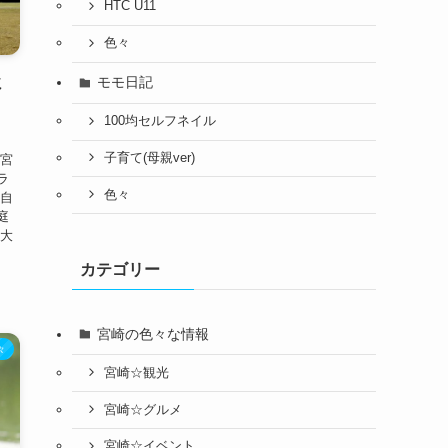
HTC U11
色々
モモ日記
ミ
100均セルフネイル
子育て(母親ver)
 宮
ラ
色々
 自
庭
も大
カテゴリー
宮崎の色々な情報
々
宮崎☆観光
宮崎☆グルメ
宮崎☆イベント