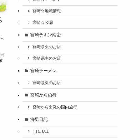
宮崎☆地域情報
毛
宮崎☆公園
宮崎チキン南蛮
をし
宮崎県央のお店
、
毎日
宮崎県南のお店
放
宮崎ラーメン
宮崎県央のお店
宮崎から旅行
宮崎から出発の国内旅行
海男日記
HTC U11