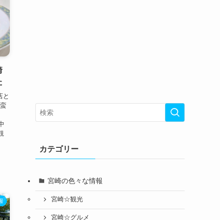
崎
た
店と
南蛮
、
中
観
カテゴリー
宮崎の色々な情報
宮崎☆観光
園
宮崎☆グルメ