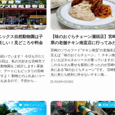
ニックス自然動物園は子
【味のおぐらチェーン瀬頭店】宮
楽しい！見どころや料金
県の老舗チキン南蛮店に行ってみ
宮崎のソウルフード"チキン南蛮"の老舗名
言えば「味のおぐらチェーン」！ チキン
続いています！ 今日も汗だく
といえばタルタルソースが乗っていますが
今回は、私の大好きな宮崎市フ
このタルタル乗せを最初に作ったのが宮崎
動物園をご紹介します♪ 家族
央にある”味のおぐらチェーン”です。 宮崎
や、デートにもピッタリの宮崎
光に来たら絶対に外せないチキン南...
すよ！ 動物とのふれあいコー
もあるので、子供から...
2018年4月28日
宮崎☆イベント
宮崎☆公